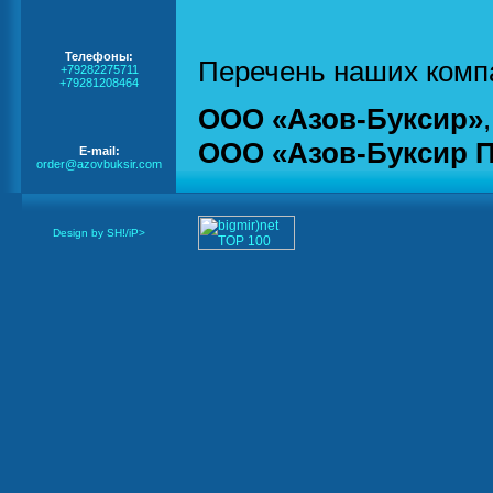
Телефоны:
Перечень наших комп
+79282275711
+79281208464
ООО «Азов-Буксир»
ООО «Азов-Буксир 
E-mail:
order@azovbuksir.com
Design by SH!/iP>