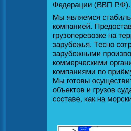
Федерации (ВВП Р.Ф).
Мы являемся стабиль
компанией. Предостав
грузоперевозке на те
зарубежья. Тесно сот
зарубежными произво
коммерческими орган
компаниями по приёму
Мы готовы осуществит
объектов и грузов су
составе, как на морск