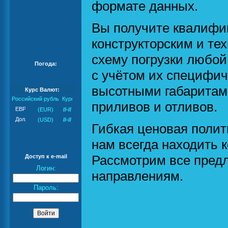
формате данных.
Вы получите квалифи
конструкторским и те
схему погрузки любой
Погода:
с учётом их специфич
высотными габаритам
Курс Валют:
Российский рубль
приливов и отливов.
(EUR)
//-//
(USD)
//-//
Гибкая ценовая поли
нам всегда находить 
Рассмотрим все пред
Доступ к e-mail
Логин:
направлениям.
Пароль: