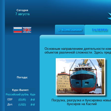
Сегодня
7 августа
Основным направлением деятельности комп
объектов различной сложности. Здесь пре
Погода:
Курс Валют:
Российский рубль
(EUR)
//-//
Погрузка, разгрузка и буксировка новы
буксиров на Каспий
(USD)
//-//