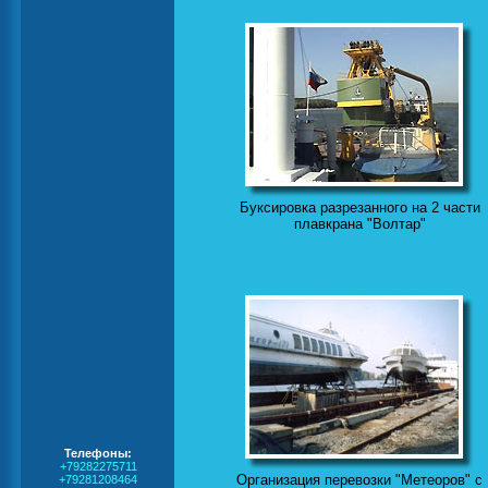
Буксировка разрезанного на 2 части
плавкрана "Волтар"
Телефоны:
+79282275711
Организация перевозки "Метеоров" с
+79281208464